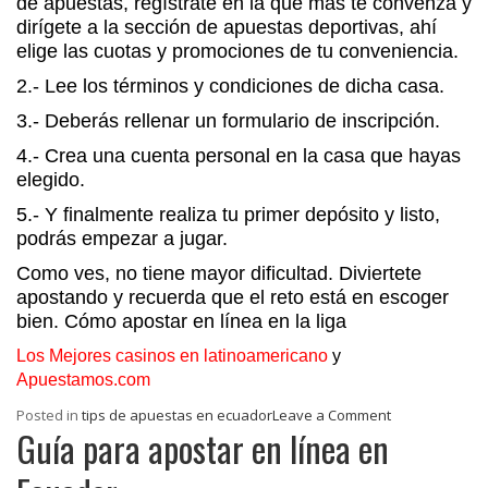
de apuestas, regístrate en la que más te convenza y
dirígete a la sección de apuestas deportivas, ahí
elige las cuotas y promociones de tu conveniencia.
2.- Lee los términos y condiciones de dicha casa.
3.- Deberás rellenar un formulario de inscripción.
4.- Crea una cuenta personal en la casa que hayas
elegido.
5.- Y finalmente realiza tu primer depósito y listo,
podrás empezar a jugar.
Como ves, no tiene mayor dificultad. Diviertete
apostando y recuerda que el reto está en escoger
bien. Cómo apostar en línea en la liga
Los Mejores casinos en latinoamericano
y
Apuestamos.com
on
Posted in
tips de apuestas en ecuador
Leave a Comment
Guía para apostar en línea en
¿Cómo
apostar
en