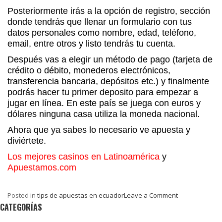
Posteriormente irás a la opción de registro, sección
donde tendrás que llenar un formulario con tus
datos personales como nombre, edad, teléfono,
email, entre otros y listo tendrás tu cuenta.
Después vas a elegir un método de pago (tarjeta de
crédito o débito, monederos electrónicos,
transferencia bancaria, depósitos etc.) y finalmente
podrás hacer tu primer deposito para empezar a
jugar en línea. En este país se juega con euros y
dólares ninguna casa utiliza la moneda nacional.
Ahora que ya sabes lo necesario ve apuesta y
diviértete.
Los mejores casinos en Latinoamérica
y
Apuestamos.com
on
Posted in
tips de apuestas en ecuador
Leave a Comment
CATEGORÍAS
Tips
de