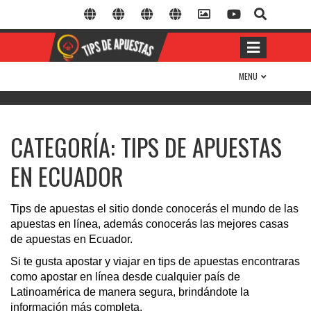
MENU
CATEGORÍA:
TIPS DE APUESTAS
EN ECUADOR
Tips de apuestas el sitio donde conocerás el mundo de las
apuestas en línea, además conocerás las mejores casas
de apuestas en Ecuador.
Si te gusta apostar y viajar en tips de apuestas encontraras
como apostar en línea desde cualquier país de
Latinoamérica de manera segura, brindándote la
información más completa.