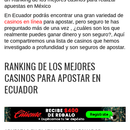
apuestas en México
En Ecuador podrás encontrar una gran variedad de
casinos en línea
para apostar, pero seguro te has
preguntado más de una vez , ¿cuáles son los que
realmente puedes ganar dinero y son seguro?, Aquí
te compartiremos una lista de casinos que hemos
investigado a profundidad y son seguros de apostar.
RANKING DE LOS MEJORES
CASINOS PARA APOSTAR EN
ECUADOR