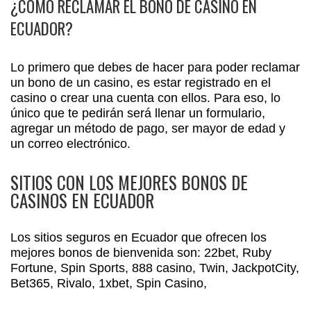
¿CÓMO RECLAMAR EL BONO DE CASINO EN
ECUADOR?
Lo primero que debes de hacer para poder reclamar
un bono de un casino, es estar registrado en el
casino o crear una cuenta con ellos. Para eso, lo
único que te pedirán será llenar un formulario,
agregar un método de pago, ser mayor de edad y
un correo electrónico.
SITIOS CON LOS MEJORES BONOS DE
CASINOS EN ECUADOR
Los sitios seguros en Ecuador que ofrecen los
mejores bonos de bienvenida son: 22bet, Ruby
Fortune, Spin Sports, 888 casino, Twin, JackpotCity,
Bet365, Rivalo, 1xbet, Spin Casino,