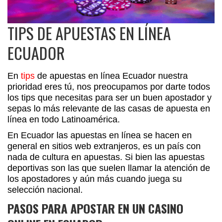
TIPS DE APUESTAS EN LÍNEA
ECUADOR
En
tips
de apuestas en línea Ecuador nuestra
prioridad eres tú, nos preocupamos por darte todos
los tips que necesitas para ser un buen apostador y
sepas lo más relevante de las casas de apuesta en
línea en todo Latinoamérica.
En Ecuador las apuestas en línea se hacen en
general en sitios web extranjeros, es un país con
nada de cultura en apuestas. Si bien las apuestas
deportivas son las que suelen llamar la atención de
los apostadores y aún más cuando juega su
selección nacional.
PASOS PARA APOSTAR EN UN CASINO