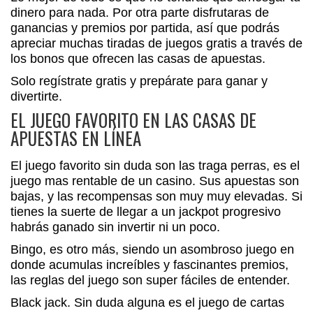
dinero para nada. Por otra parte disfrutaras de
ganancias y premios por partida, así que podrás
apreciar muchas tiradas de juegos gratis a través de
los bonos que ofrecen las casas de apuestas.
Solo regístrate gratis y prepárate para ganar y
divertirte.
EL JUEGO FAVORITO EN LAS CASAS DE
APUESTAS EN LÍNEA
El juego favorito sin duda son las traga perras, es el
juego mas rentable de un casino. Sus apuestas son
bajas, y las recompensas son muy muy elevadas. Si
tienes la suerte de llegar a un jackpot progresivo
habrás ganado sin invertir ni un poco.
Bingo, es otro más, siendo un asombroso juego en
donde acumulas increíbles y fascinantes premios,
las reglas del juego son super fáciles de entender.
Black jack. Sin duda alguna es el juego de cartas