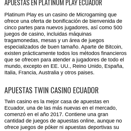
APUESTAS EN PLATINUM PLAY ECUADOR
Platinum Play es un casino de Microgaming que
ofrece una oferta de bonificación de bienvenida de
cinco partes para nuevos jugadores, así como 500
juegos de casino, incluidas máquinas
tragamonedas, mesas y un área de juegos
especializados de buen tamaño. Aparte de Bitcoin,
existen prácticamente todos los métodos financieros
que se ofrecen para atender a jugadores de todo el
mundo, excepto en EE. UU., Reino Unido, España,
Italia, Francia, Australia y otros paises.
APUESTAS TWIN CASINO ECUADOR
Twin casino es la mejor casa de apuestas en
Ecuador, una de las más nuevas en el mercado,
comenzó en el año 2017. Contiene una gran
cantidad de juegos de apuestas online, aunque no
ofrece juegos de póker ni apuestas deportivas su