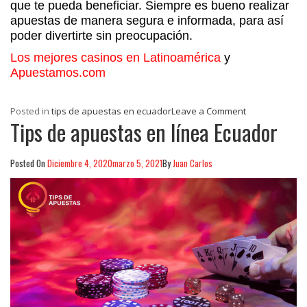
que te pueda beneficiar. Siempre es bueno realizar
apuestas de manera segura e informada, para así
poder divertirte sin preocupación.
Los mejores casinos en Latinoamérica
y
Apuestamos.com
on
Posted in
tips de apuestas en ecuador
Leave a Comment
Tips de apuestas en línea Ecuador
¿Cómo
escogemos
los
Posted On
Diciembre 4, 2020
Marzo 5, 2021
By
Juan Carlos
mejores
casinos
en
línea
de
Ecuador?