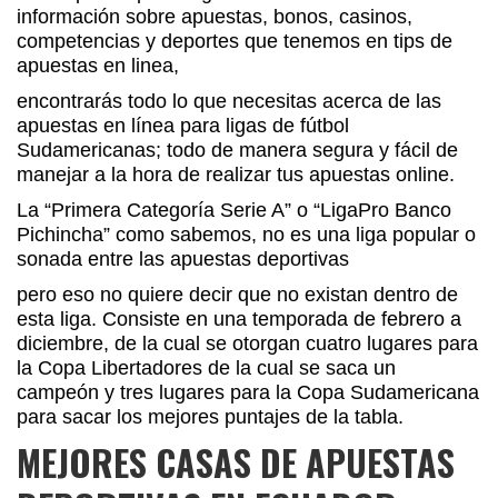
información sobre apuestas, bonos, casinos,
competencias y deportes que tenemos en tips de
apuestas en linea,
encontrarás todo lo que necesitas acerca de las
apuestas en línea para ligas de fútbol
Sudamericanas; todo de manera segura y fácil de
manejar a la hora de realizar tus apuestas online.
La “Primera Categoría Serie A” o “LigaPro Banco
Pichincha” como sabemos, no es una liga popular o
sonada entre las apuestas deportivas
pero eso no quiere decir que no existan dentro de
esta liga. Consiste en una temporada de febrero a
diciembre, de la cual se otorgan cuatro lugares para
la Copa Libertadores de la cual se saca un
campeón y tres lugares para la Copa Sudamericana
para sacar los mejores puntajes de la tabla.
MEJORES CASAS DE APUESTAS