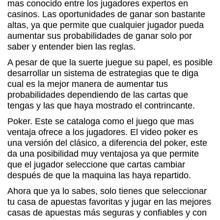
mas conocido entre los jugadores expertos en
casinos. Las oportunidades de ganar son bastante
altas, ya que permite que cualquier jugador pueda
aumentar sus probabilidades de ganar solo por
saber y entender bien las reglas.
A pesar de que la suerte juegue su papel, es posible
desarrollar un sistema de estrategias que te diga
cual es la mejor manera de aumentar tus
probabilidades dependiendo de las cartas que
tengas y las que haya mostrado el contrincante.
Poker. Este se cataloga como el juego que mas
ventaja ofrece a los jugadores. El video poker es
una versión del clásico, a diferencia del poker, este
da una posibilidad muy ventajosa ya que permite
que el jugador seleccione que cartas cambiar
después de que la maquina las haya repartido.
Ahora que ya lo sabes, solo tienes que seleccionar
tu casa de apuestas favoritas y jugar en las mejores
casas de apuestas más seguras y confiables y con