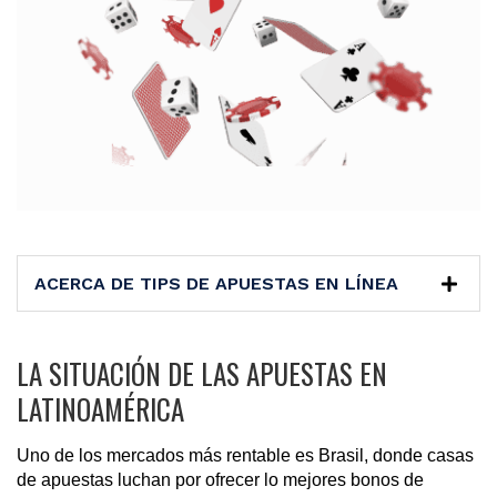
ACERCA DE TIPS DE APUESTAS EN LÍNEA
LA SITUACIÓN DE LAS APUESTAS EN
LATINOAMÉRICA
Uno de los mercados más rentable es Brasil, donde casas
de apuestas luchan por ofrecer lo mejores bonos de