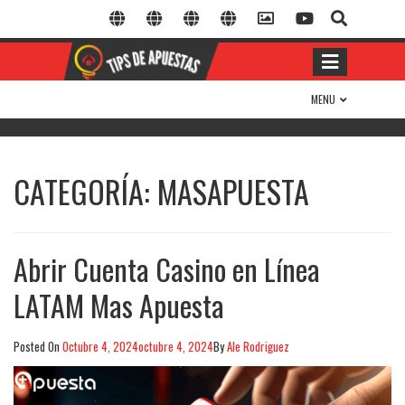
MENU
CATEGORÍA:
MASAPUESTA
Abrir Cuenta Casino en Línea
LATAM Mas Apuesta
Posted On
Octubre 4, 2024
Octubre 4, 2024
By
Ale Rodriguez