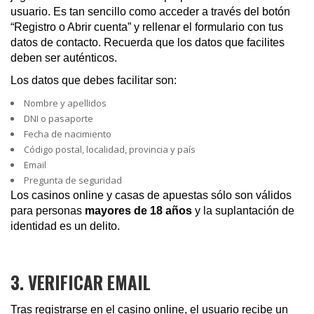
usuario. Es tan sencillo como acceder a través del botón
“Registro o Abrir cuenta” y rellenar el formulario con tus
datos de contacto. Recuerda que los datos que facilites
deben ser auténticos.
Los datos que debes facilitar son:
Nombre y apellidos
DNI o pasaporte
Fecha de nacimiento
Código postal, localidad, provincia y país
Email
Pregunta de seguridad
Los casinos online y casas de apuestas sólo son válidos
para personas
mayores de 18 años
y la suplantación de
identidad es un delito.
3. VERIFICAR EMAIL
Tras registrarse en el casino online, el usuario recibe un