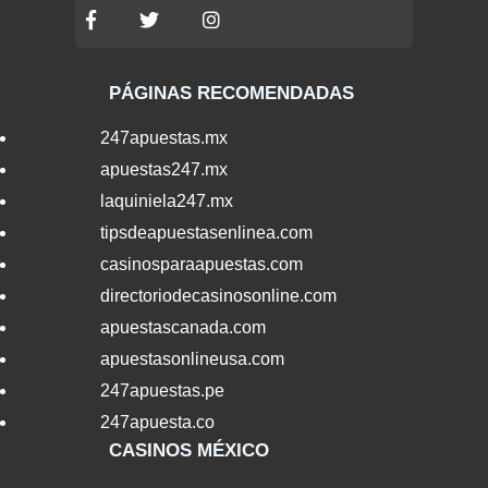
PÁGINAS RECOMENDADAS
247apuestas.mx
apuestas247.mx
laquiniela247.mx
tipsdeapuestasenlinea.com
casinosparaapuestas.com
directoriodecasinosonline.com
apuestascanada.com
apuestasonlineusa.com
247apuestas.pe
247apuesta.co
CASINOS MÉXICO