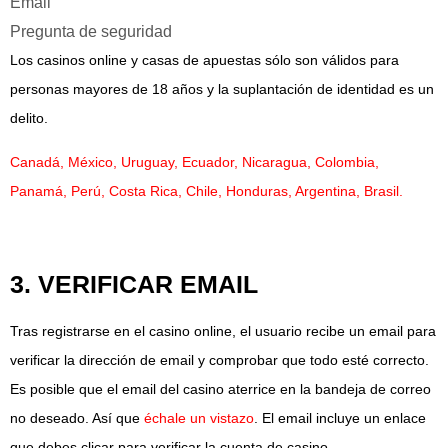
Email
Pregunta de seguridad
Los casinos online y casas de apuestas sólo son válidos para
personas
mayores de 18 años
y la suplantación de identidad es un
delito.
Canadá,
México,
Uruguay,
Ecuador,
Nicaragua,
Colombia,
Panamá,
Perú,
Costa Rica,
Chile,
Honduras,
Argentina,
Brasil.
3. VERIFICAR EMAIL
Tras registrarse en el casino online, el usuario recibe un email para
verificar la dirección de email y comprobar que todo esté correcto.
Es posible que el email del casino aterrice en la bandeja de correo
no deseado. Así que
échale un vistazo
. El email incluye un enlace
que debes clicar para verificar la cuenta de casino.