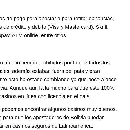
s de pago para apostar o para retirar ganancias,
 de crédito y debito (Visa y Mastercard), Skrill,
opay, ATM online, entre otros.
on mucho tiempo prohibidos por lo que todos los
ales; además estaban fuera del país y eran
nte esto ha estado cambiando ya que poco a poco
ivia. Aunque aún falta mucho para que este 100%
sinos en línea con licencia en el país.
ya podemos encontrar algunos casinos muy buenos.
 para que los apostadores de Bolivia puedan
tar en casinos seguros de Latinoamérica.