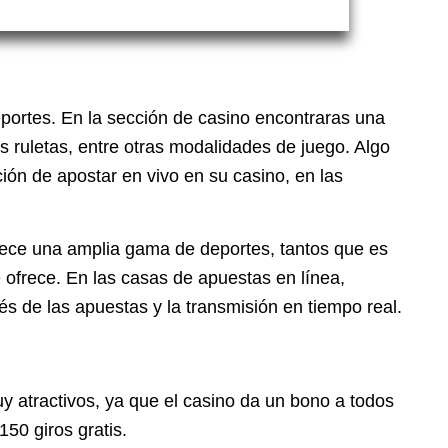
eportes. En la sección de casino encontraras una
s ruletas, entre otras modalidades de juego. Algo
ión de apostar en vivo en su casino, en las
rece una amplia gama de deportes, tantos que es
e ofrece. En las casas de apuestas en línea,
vés de las apuestas y la transmisión en tiempo real.
 atractivos, ya que el casino da un bono a todos
50 giros gratis.