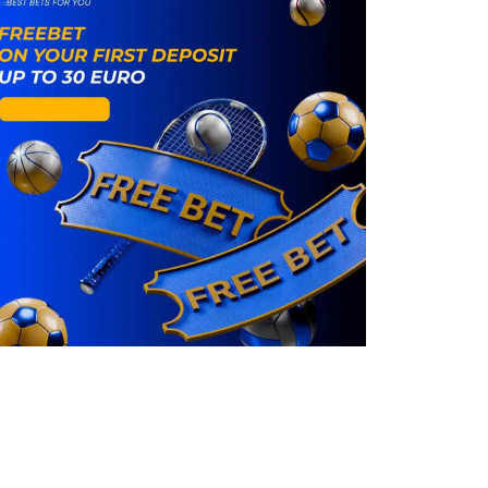
RECLAMAR
BONO