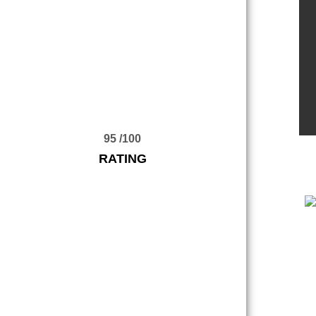
95 /100
RATING