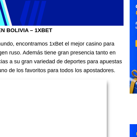
N BOLIVIA – 1XBET
 mundo, encontramos 1xBet el mejor casino para
igen ruso. Además tiene gran presencia tanto en
ias a su gran variedad de deportes para apuestas
uno de los favoritos para todos los apostadores.