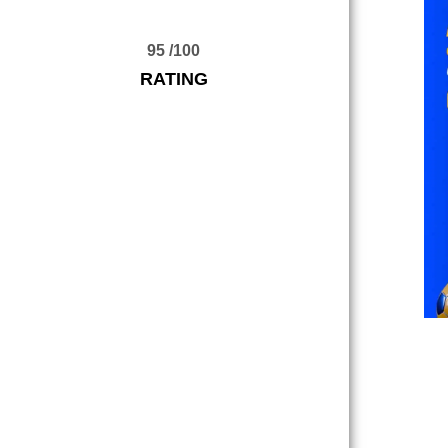
95 /100
RATING