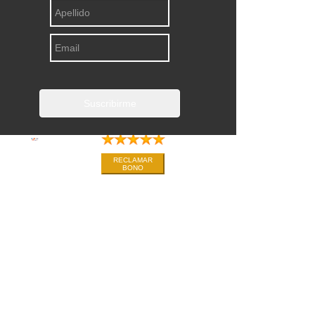
Suscribirme
RECLAMAR
BONO