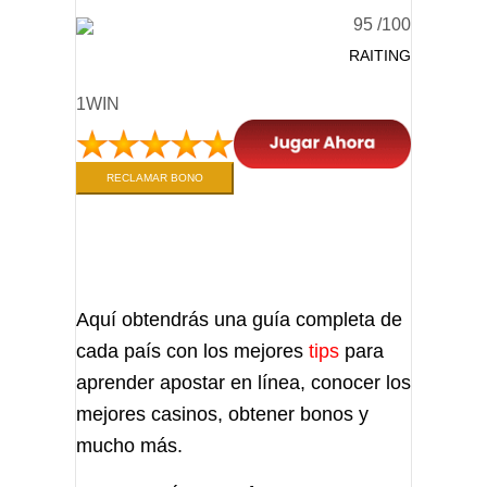
95 /100
RAITING
1WIN
RECLAMAR BONO
Aquí obtendrás una guía completa de
cada país con los mejores
tips
para
aprender apostar en línea, conocer los
mejores casinos, obtener bonos y
mucho más.