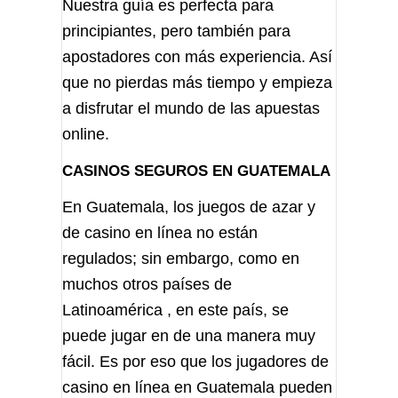
Nuestra guía es perfecta para
principiantes, pero también para
apostadores con más experiencia. Así
que no pierdas más tiempo y empieza
a disfrutar el mundo de las apuestas
online.
CASINOS SEGUROS EN GUATEMALA
En Guatemala, los juegos de azar y
de casino en línea no están
regulados; sin embargo, como en
muchos otros países de
Latinoamérica , en este país, se
puede jugar en de una manera muy
fácil. Es por eso que los jugadores de
casino en línea en Guatemala pueden