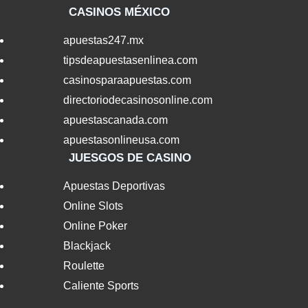
CASINOS MÉXICO
apuestas247.mx
tipsdeapuestasenlinea.com
casinosparaapuestas.com
directoriodecasinosonline.com
apuestascanada.com
apuestasonlineusa.com
JUESGOS DE CASINO
Apuestas Deportivas
Online Slots
Online Poker
Blackjack
Roulette
Caliente Sports