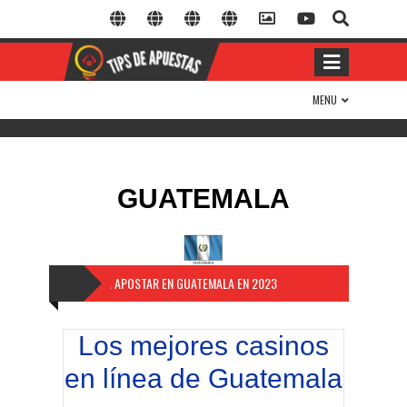
MENU
GUATEMALA
RES CASINOS PARA APOSTAR EN GUATEMALA EN 2023
COGEMOS LOS MEJORES CASINOS EN GUATEMALA?
Los mejores casinos
en línea de Guatemala