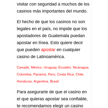
visitar con seguridad a muchos de los
casinos más importantes del mundo.
El hecho de que los casinos no son
legales en el país, no impide que los
apostadores de Guatemala puedan
apostar en línea. Esto quiere decir
que pueden
apostar
en cualquier
casino de Latinoamérica.
Canadá,
México,
Uruguay,
Ecuador,
Nicaragua,
Colombia,
Panamá,
Perú,
Costa Rica,
Chile,
Honduras,
Argentina,
Brasil.
Para asegurarte de que el casino en
el que quieras apostar sea confiable,
te recomendamos elegir un casino