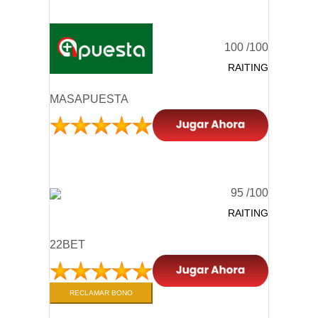
100 /100
RAITING
MASAPUESTA
95 /100
RAITING
22BET
RECLAMAR BONO