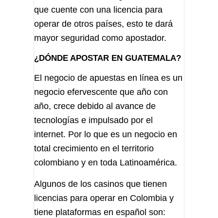
que cuente con una licencia para
operar de otros países, esto te dará
mayor seguridad como apostador.
¿DÓNDE APOSTAR EN GUATEMALA?
El negocio de apuestas en línea es un
negocio efervescente que año con
año, crece debido al avance de
tecnologías e impulsado por el
internet. Por lo que es un negocio en
total crecimiento en el territorio
colombiano y en toda Latinoamérica.
Algunos de los casinos que tienen
licencias para operar en Colombia y
tiene plataformas en español son: