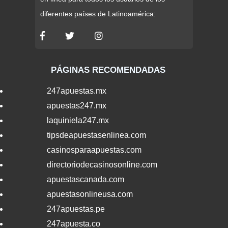
diferentes países de Latinoamérica:
PÁGINAS RECOMENDADAS
247apuestas.mx
apuestas247.mx
laquiniela247.mx
tipsdeapuestasenlinea.com
casinosparaapuestas.com
directoriodecasinosonline.com
apuestascanada.com
apuestasonlineusa.com
247apuestas.pe
247apuesta.co