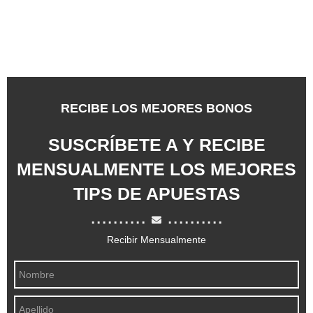
RECIBE LOS MEJORES BONOS
SUSCRÍBETE A Y RECIBE
MENSUALMENTE LOS MEJORES
TIPS DE APUESTAS
..........
..........
Recibir Mensualmente