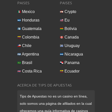
PAISES
PAISES
Mexico
Crypto
Honduras
Eu
Guatemala
Bolivia
Colombia
Canada
Chile
Uruguay
Argentina
Nicaragua
Brasil
Panama
Costa Rica
Ecuador
ACERCA DE TIPS DE APUESTAS
Tips de Apuestas no es un casino en línea,
solo somos una página de afiliados en la cual
ofrecemos una guía informativa de casinos