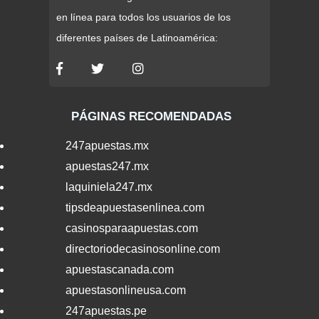
en línea para todos los usuarios de los
diferentes países de Latinoamérica:
PÁGINAS RECOMENDADAS
247apuestas.mx
apuestas247.mx
laquiniela247.mx
tipsdeapuestasenlinea.com
casinosparaapuestas.com
directoriodecasinosonline.com
apuestascanada.com
apuestasonlineusa.com
247apuestas.pe