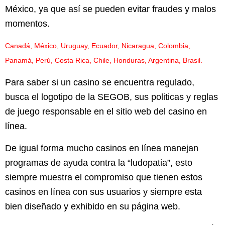
México, ya que así se pueden evitar fraudes y malos
momentos.
Canadá,
México,
Uruguay,
Ecuador,
Nicaragua,
Colombia,
Panamá,
Perú,
Costa Rica,
Chile,
Honduras,
Argentina,
Brasil.
Para saber si un casino se encuentra regulado,
busca el logotipo de la SEGOB, sus politicas y reglas
de juego responsable en el sitio web del casino en
línea.
De igual forma mucho casinos en línea manejan
programas de ayuda contra la “ludopatia”, esto
siempre muestra el compromiso que tienen estos
casinos en línea con sus usuarios y siempre esta
bien diseñado y exhibido en su página web.