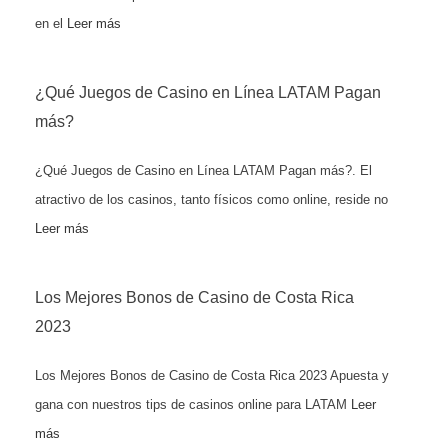
en el
Leer más
¿Qué Juegos de Casino en Línea LATAM Pagan
más?
¿Qué Juegos de Casino en Línea LATAM Pagan más?. El
atractivo de los casinos, tanto físicos como online, reside no
Leer más
Los Mejores Bonos de Casino de Costa Rica
2023
Los Mejores Bonos de Casino de Costa Rica 2023 Apuesta y
gana con nuestros tips de casinos online para LATAM
Leer
más