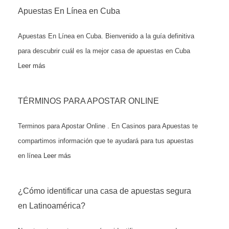
Apuestas En Línea en Cuba
Apuestas En Línea en Cuba. Bienvenido a la guía definitiva
para descubrir cuál es la mejor casa de apuestas en Cuba
Leer más
TÉRMINOS PARA APOSTAR ONLINE
Terminos para Apostar Online . En Casinos para Apuestas te
compartimos información que te ayudará para tus apuestas
en línea
Leer más
¿Cómo identificar una casa de apuestas segura
en Latinoamérica?