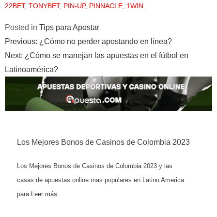
22BET,
TONYBET,
PIN-UP,
PINNACLE,
1WIN.
Posted in
Tips para Apostar
NAVEGACIÓN
Previous:
¿Cómo no perder apostando en línea?
DE
Next:
¿Cómo se manejan las apuestas en el fútbol en
ENTRADAS
Latinoamérica?
Los Mejores Bonos de Casinos de Colombia 2023
Los Mejores Bonos de Casinos de Colombia 2023 y las
casas de apuestas online mas populares en Latino America
para
Leer más