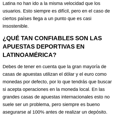
Latina no han ido a la misma velocidad que los
usuarios. Esto siempre es difícil, pero en el caso de
ciertos países llega a un punto que es casi
insostenible.
¿QUÉ TAN CONFIABLES SON LAS
APUESTAS DEPORTIVAS EN
LATINOAMÉRICA?
Debes de tener en cuenta que la gran mayoría de
casas de apuestas utilizan el dólar y el euro como
monedas por defecto, por lo que tendrás que buscar
si acepta operaciones en la moneda local. En las
grandes casas de apuestas internacionales esto no
suele ser un problema, pero siempre es bueno
asegurarse al 100% antes de realizar un depósito.