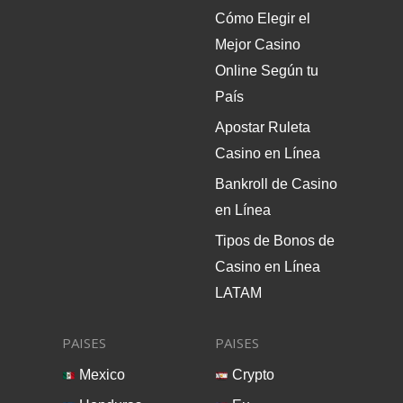
Cómo Elegir el
Mejor Casino
Online Según tu
País
Apostar Ruleta
Casino en Línea
Bankroll de Casino
en Línea
Tipos de Bonos de
Casino en Línea
LATAM
PAISES
PAISES
Mexico
Crypto