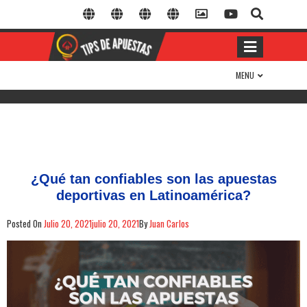
MENU
¿Qué tan confiables son las apuestas
deportivas en Latinoamérica?
Posted On
Julio 20, 2021
Julio 20, 2021
By
Juan Carlos