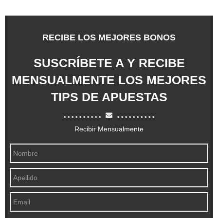
RECIBE LOS MEJORES BONOS
SUSCRÍBETE A Y RECIBE
MENSUALMENTE LOS MEJORES
TIPS DE APUESTAS
..........
..........
Recibir Mensualmente