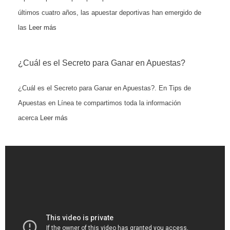
últimos cuatro años, las apuestar deportivas han emergido de
las
Leer más
¿Cuál es el Secreto para Ganar en Apuestas?
¿Cuál es el Secreto para Ganar en Apuestas?. En Tips de
Apuestas en Línea te compartimos toda la información
acerca
Leer más