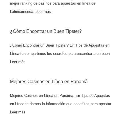
mejor ranking de casinos para apuestas en línea de
Latinoamérica.
Leer más
¿Cómo Encontrar un Buen Tipster?
¿Cómo Encontrar un Buen Tipster? En Tips de Apuestas en
Línea te compartimos los secretos para encontrar a un buen
Leer más
Mejores Casinos en Línea en Panamá
Mejores Casinos en Línea en Panamá. En Tips de Apuestas
en Línea te damos la información que necesitas para apostar
Leer más