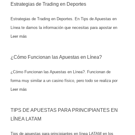
Estrategias de Trading en Deportes
Estrategias de Trading en Deportes. En Tips de Apuestas en
Línea te damos la información que necesitas para apostar en
Leer más
¿Cómo Funcionan las Apuestas en Línea?
¿Cómo Funcionan las Apuestas en Línea?. Funcionan de
forma muy similar a un casino físico, pero todo se realiza por
Leer más
TIPS DE APUESTAS PARA PRINCIPIANTES EN
LÍNEA LATAM
Tips de apuestas para principiantes en línea LATAM en los