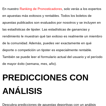
En nuestro
Ranking de Pronosticadores
, solo verás a los expertos
en apuestas más exitosos y rentables. Todos los boletos de
apuestas publicados son evaluados por nosotros y se incluyen en
las estadísticas de tipster. Las estadísticas de ganancias y
rendimiento le muestran qué tan exitoso es realmente un miembro
de la comunidad. Además, puedes ver exactamente en qué
deporte o competición un tipster es especialmente rentable.
También se puede leer el formulario actual del usuario y el período
de mayor éxito (semana, mes, año).
PREDICCIONES CON
ANÁLISIS
Descubra predicciones de apuestas deportivas con un análisis