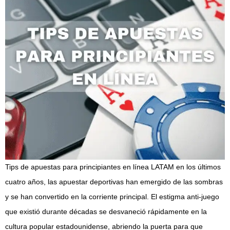
Tips de apuestas para principiantes en línea LATAM en los últimos
cuatro años, las apuestar deportivas han emergido de las sombras
y se han convertido en la corriente principal. El estigma anti-juego
que existió durante décadas se desvaneció rápidamente en la
cultura popular estadounidense, abriendo la puerta para que